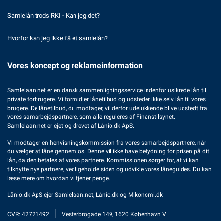
Samlelån trods RKI - Kan jeg det?
Hvorfor kan jeg ikke få et samlelån?
Vores koncept og reklameinformation
Samlelaan.net er en dansk sammenligningsservice indenfor usikrede lån til
private forbrugere. Vi formidler lånetilbud og udsteder ikke selv lån til vores
brugere. De lånetilbud, du modtager, vil derfor udelukkende blive udstedt fra
vores samarbejdspartnere, som alle reguleres af Finanstilsynet.
Samlelaan.net er ejet og drevet af Lånio.dk ApS.
Vi modtager en henvisningskommission fra vores samarbejdspartnere, når
du vælger at låne gennem os. Denne vil ikke have betydning for prisen på dit
lån, da den betales af vores partnere. Kommissionen sørger for, at vi kan
tilknytte nye partnere, vedligeholde siden og udvikle vores låneguides. Du kan
læse mere om
hvordan vi tjener penge
.
Lånio.dk ApS ejer
Samlelaan.net
,
Lånio.dk
og
Mikonomi.dk
CVR: 42721492
Vesterbrogade 149, 1620 København V