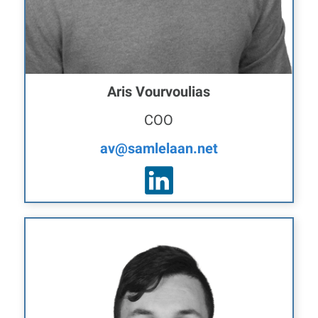
Aris Vourvoulias
COO
av@samlelaan.net