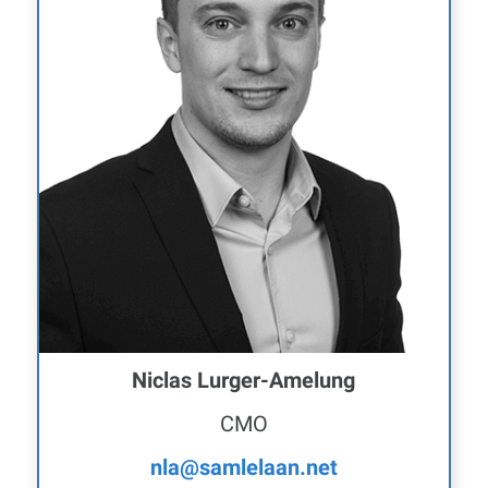
Niclas Lurger-Amelung
CMO
nla@samlelaan.net